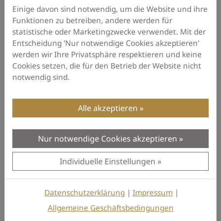
zu dem Sie uns von der Ausübung des
Einige davon sind notwendig, um die Website und ihre
Funktionen zu betreiben, andere werden für
Widerrufsrechts hinsichtlich dieses Vertrags
statistische oder Marketingzwecke verwendet. Mit der
unterrichten, bereits erbrachten Dienstleistungen
Entscheidung 'Nur notwendige Cookies akzeptieren'
im Vergleich zum Gesamtumfang der im Vertrag
werden wir Ihre Privatsphäre respektieren und keine
vorgesehenen Dienstleistungen entspricht.
Cookies setzen, die für den Betrieb der Website nicht
notwendig sind.
3. Ausschluss bzw. vorzeitiges
Erlöschen des Widerrufsrechts
Alle akzeptieren
Das Widerrufsrecht besteht nicht bei Verträgen zur
Lieferung von Waren, die nicht vorgefertigt sind
Nur notwendige Cookies akzeptieren
und für deren Herstellung eine individuelle
Auswahl oder Bestimmung durch den Verbraucher
Individuelle Einstellungen
maßgeblich ist oder die eindeutig auf die
persönlichen Bedürfnisse des Verbrauchers
Datenschutzerklärung
|
Impressum
|
zugeschnitten sind.
Allgemeine Geschäftsbedingungen
Das Widerrufsrecht besteht ferner nicht bei