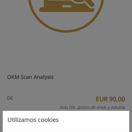
OKM Scan Analysis
DE
EUR 90,00
más IVA, gastos de envío y aduana
Añadir para comparar
Utilizamos cookies
Más detalles