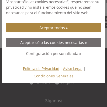
y 
"Aceptar sólo las cookies necesarias", respetaremos su
privacidad y no instalaremos cookies que no sean
necesarias para el funcionamiento del sitio web.
Dealer
Gepard GPR
D
Ground Penetrating Radar (GPR)
Paraguay
G
Aceptar todos
Aceptar sólo las cookies necesarias
Configuración personalizada
Suscríbase al boletín de OKM:
Política de Privacidad
|
Aviso Legal
|
Subscribe
Condiciones Generales
Deutsch
English
Síganos: