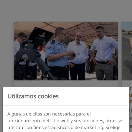
26 de marzo 2026
01
Policía de Paraguay confía en la
F
Utilizamos cookies
tecnología OKM para la detección
Am
subterránea
OK
Algunas de ellas son necesarias para el
La policía paraguaya utiliza la
de
funcionamiento del sitio web y sus funciones, otras se
tecnología GPR de OKM para detectar
de
utilizan con fines estadísticos o de marketing. Si elige
estructuras subterráneas.