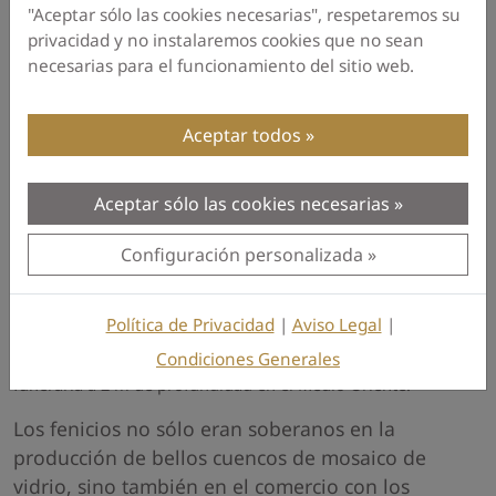
de espiral.
"Aceptar sólo las cookies necesarias", respetaremos su
privacidad y no instalaremos cookies que no sean
necesarias para el funcionamiento del sitio web.
Aceptar todos
Aceptar sólo las cookies necesarias
Configuración personalizada
Política de Privacidad
|
Aviso Legal
|
Condiciones Generales
Cuenco de mosaico de vidrio fenicio:
Hallado en una cámara
funeraria a 2 m de profundidad en el Medio Oriente.
Los fenicios no sólo eran soberanos en la
producción de bellos cuencos de mosaico de
vidrio, sino también en el comercio con los