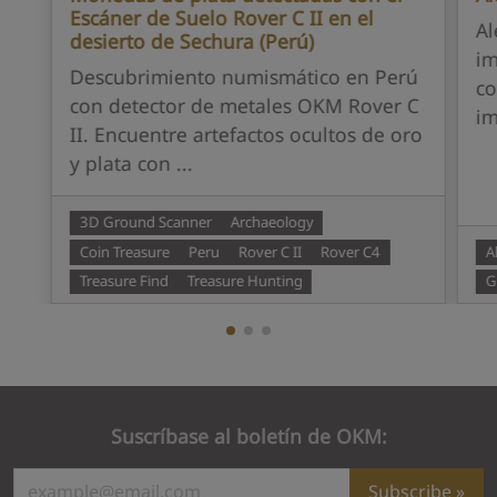
Escáner de Suelo Rover C II en el
Al
desierto de Sechura (Perú)
im
Descubrimiento numismático en Perú
c
con detector de metales OKM Rover C
im
II. Encuentre artefactos ocultos de oro
y plata con ...
3D Ground Scanner
Archaeology
Coin Treasure
Peru
Rover C II
Rover C4
A
Treasure Find
Treasure Hunting
G
Suscríbase al boletín de OKM:
Subscribe