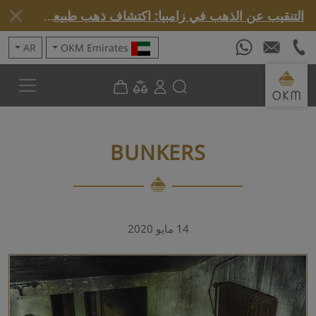
التنقيب عن الذهب في زامبيا: اكتشاف ذهب طبيعي بواسطة Rover C4 »
AR
OKM Emirates
BUNKERS
14 مايو 2020