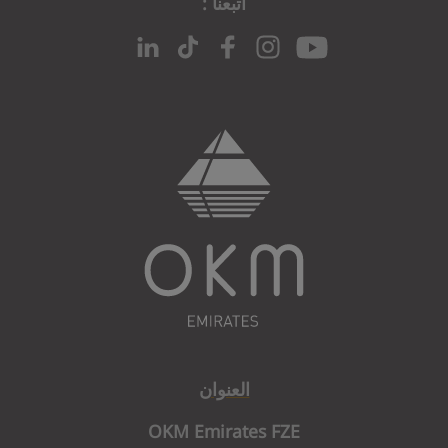
اتبعنا :
Subscription failed
ur subscription, click the link in that email.
rong while submitting your subscription.
{$err}
n or contact support if the issue persists.
العنوان
OKM Emirates FZE