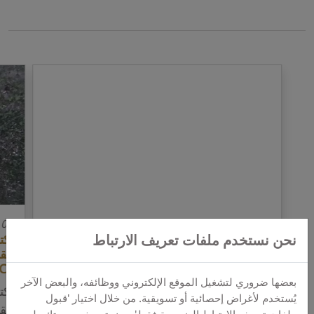
14 مايو 2020
09 يونيو 2026
نحن نستخدم ملفات تعريف الارتباط
Cavity Detection
اكت
Experience adventure, fascination and
 C4
history: Cavity Detection with the
بعضها ضروري لتشغيل الموقع الإلكتروني ووظائفه، والبعض الآخر
اكت
appropriate detector goes beyond
يُستخدم لأغراض إحصائية أو تسويقية. من خلال اختيار 'قبول
الق