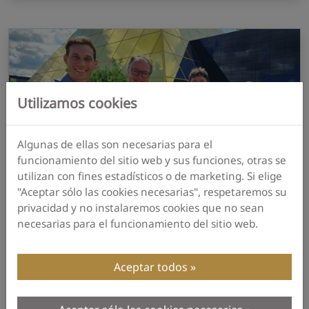
Utilizamos cookies
Algunas de ellas son necesarias para el
funcionamiento del sitio web y sus funciones, otras se
utilizan con fines estadísticos o de marketing. Si elige
"Aceptar sólo las cookies necesarias", respetaremos su
privacidad y no instalaremos cookies que no sean
Blog Post · 07 de agosto 2025
necesarias para el funcionamiento del sitio web.
El Primer Ministro Mario Voigt de viaje por el
Land de Altenburgo - Entre la alta tecnología,
la pasión y el hogar
Aceptar todos
El Primer Ministro Voigt visitó OKM, donde
recorrió las instalaciones de producción, habló